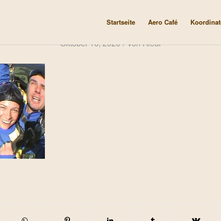
Startseite
Aero Café
Koordinat
/
Oktober 16, 2020
von
Riedl